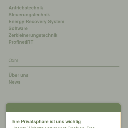
Antriebstechnik
Steuerungstechnik
Energy-Recovery-System
Software
Zerkleinerungstechnik
ProfinetIRT
Oxni
Über uns
News
Kontakt
Ihre Privatsphäre ist uns wichtig
Oxni GmbH