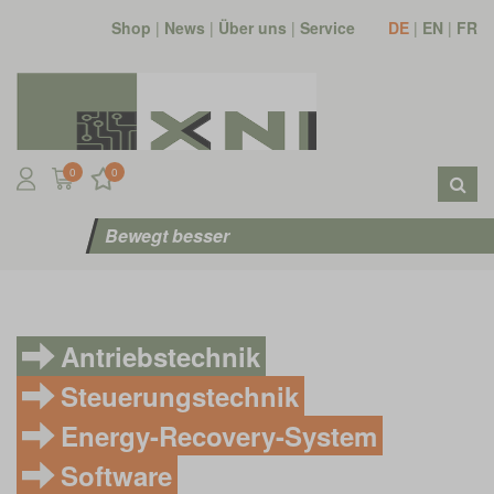
Shop
|
News
|
Über uns
|
Service
DE
|
EN
|
FR
0
0
Bewegt besser
Antriebstechnik
Steuerungstechnik
Energy-Recovery-System
Software