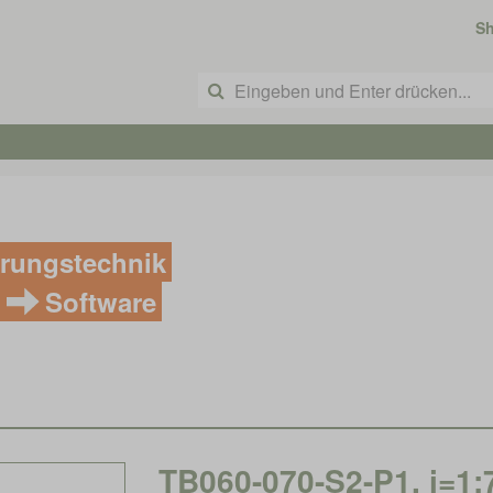
S
rungstechnik
Software
TB060-070-S2-P1, i=1: