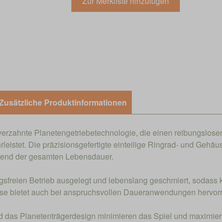
Zusätzliche Produktinformationen
gverzahnte Planetengetriebetechnologie, die einen reibungslose
istet. Die präzisionsgefertigte einteilige Ringrad- und Gehäus
ährend der gesamten Lebensdauer.
ngsfreien Betrieb ausgelegt und lebenslang geschmiert, sodass
häuse bietet auch bei anspruchsvollen Daueranwendungen herv
nd das Planetenträgerdesign minimieren das Spiel und maximieren