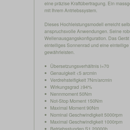
eine präzise Kraftübertragung. Ein massg
mit Ihrem Antriebssystem.
Dieses Hochleistungsmodell erreicht selb
anspruchsvolle Anwendungen. Seine robus
Wellenausgangskonfiguration. Das Gerät 
einteiliges Sonnenrad und eine einteili
gewährleisten.
Übersetzungsverhältnis i=70
Genauigkeit <5 arcmin
Verdrehsteifigkeit 7Nm/arcmin
Wirkungsgrad ≥94%
Nennmoment 50Nm
Not-Stop Moment 150Nm
Maximal Moment 90Nm
Nominal Geschwindigkeit 5000rpm
Maximal Geschwindigkeit 1000rpm
Betriebsstunden S1 20000h