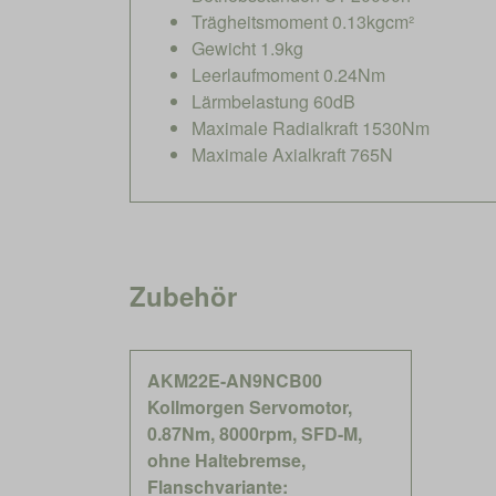
Trägheitsmoment 0.13kgcm²
Gewicht 1.9kg
Leerlaufmoment 0.24Nm
Lärmbelastung 60dB
Maximale Radialkraft 1530Nm
Maximale Axialkraft 765N
Zubehör
AKM22E-AN9NCB00
Kollmorgen Servomotor,
0.87Nm, 8000rpm, SFD-M,
ohne Haltebremse,
Flanschvariante: