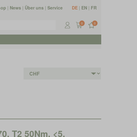
hop
|
News
|
Über uns
|
Service
DE
|
EN
|
FR
0
0
70, T2 50Nm, <5,