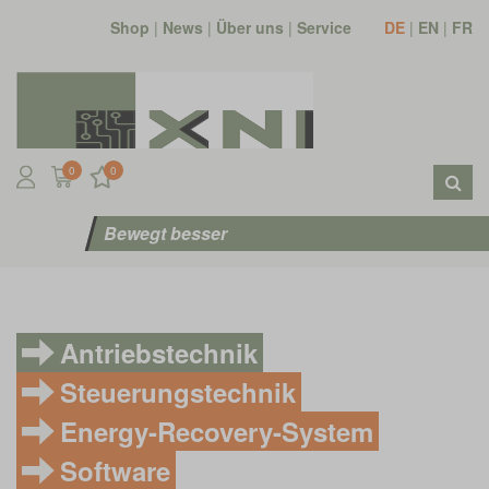
Shop
|
News
|
Über uns
|
Service
DE
|
EN
|
FR
0
0
Bewegt besser
Antriebstechnik
Steuerungstechnik
Energy-Recovery-System
Software