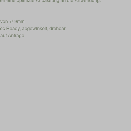
hen eine optimale Anpassung an die Anwendung.
von +/-9min
ec Ready, abgewinkelt, drehbar
 auf Anfrage