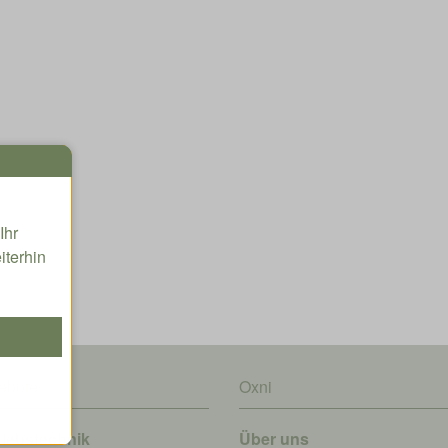
Ihr
iterhin
ebote
Oxni
riebstechnik
Über uns