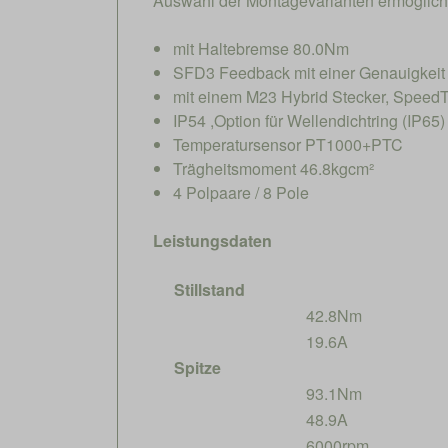
Auswahl der Montagevarianten ermöglic
mit Haltebremse 80.0Nm
SFD3 Feedback mit einer Genauigkeit 
mit einem M23 Hybrid Stecker, SpeedT
IP54 ,Option für Wellendichtring (IP65)
Temperatursensor PT1000+PTC
Trägheitsmoment 46.8kgcm²
4 Polpaare / 8 Pole
Leistungsdaten
Stillstand
42.8Nm
19.6A
Spitze
93.1Nm
48.9A
6000rpm