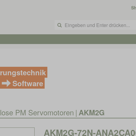
S
rungstechnik
Software
nlose PM Servomotoren
|
AKM2G
AKM2G-72N-ANA2CA00