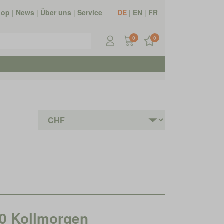
hop
|
News
|
Über uns
|
Service
DE
|
EN
|
FR
0
0
 Kollmorgen