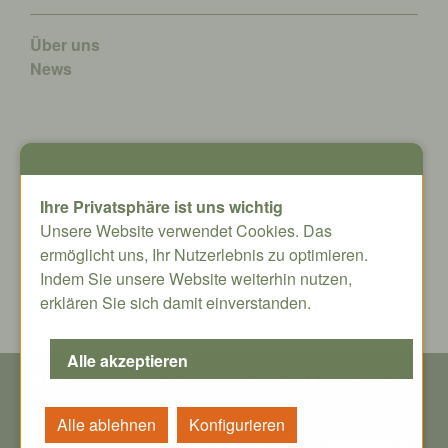
Über uns
News
Kontakt
Ihre Privatsphäre ist uns wichtig
Oxni GmbH
Unsere Website verwendet Cookies. Das
Klosterstrasse 34
ermöglicht uns, Ihr Nutzerlebnis zu optimieren.
8406 Winterthur
Indem Sie unsere Website weiterhin nutzen,
info@oxni.ch
erklären Sie sich damit einverstanden.
+41 52 551 00 40
© Copyright - Alle Rechte vorbehalten | Oxni GmbH
Impressum
|
AGB
|
Datenschutz
|