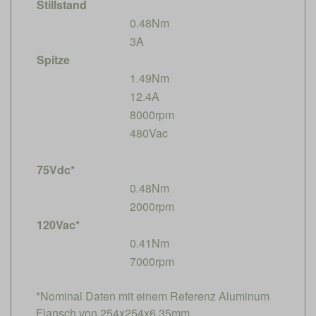
Stillstand
0.48Nm
3A
Spitze
1.49Nm
12.4A
8000rpm
480Vac
75Vdc*
0.48Nm
2000rpm
120Vac*
0.41Nm
7000rpm
*Nominal Daten mit einem Referenz Aluminum
Flansch von 254x254x6.35mm