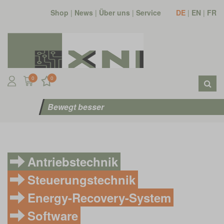
Shop
|
News
|
Über uns
|
Service
DE
|
EN
|
FR
0
0
Bewegt besser
Antriebstechnik
Steuerungstechnik
Energy-Recovery-System
Software