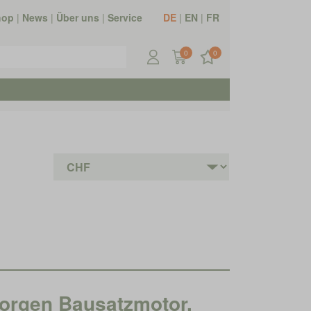
hop
|
News
|
Über uns
|
Service
DE
|
EN
|
FR
0
0
orgen Bausatzmotor,