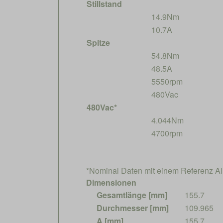
Stillstand
14.9Nm
10.7A
Spitze
54.8Nm
48.5A
5550rpm
480Vac
480Vac*
4.044Nm
4700rpm
*Nominal Daten mit einem Referenz 
Dimensionen
Gesamtlänge [mm]
155.7
Durchmesser [mm]
109.965
A [mm]
155.7