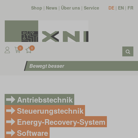
Shop
|
News
|
Über uns
|
Service
DE
|
EN
|
FR
0
0
Bewegt besser
Antriebstechnik
Steuerungstechnik
Energy-Recovery-System
Software