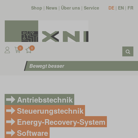
Shop
|
News
|
Über uns
|
Service
DE
|
EN
|
FR
0
0
Bewegt besser
Antriebstechnik
Steuerungstechnik
Energy-Recovery-System
Software