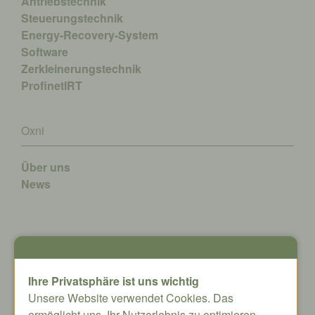
Antriebstechnik
Steuerungstechnik
Energy-Recovery-System
Software
Zerkleinerungstechnik
ProfinetIRT
Oxni
Über uns
News
Kontakt
Ihre Privatsphäre ist uns wichtig
Oxni GmbH
Unsere Website verwendet Cookies. Das
Klosterstrasse 34
ermöglicht uns, Ihr Nutzerlebnis zu optimieren.