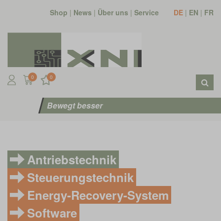
Shop
|
News
|
Über uns
|
Service
DE
|
EN
|
FR
0
0
Bewegt besser
Antriebstechnik
Steuerungstechnik
Energy-Recovery-System
Software