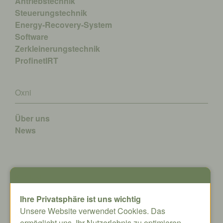
Antriebstechnik
Steuerungstechnik
Energy-Recovery-System
Software
Zerkleinerungstechnik
ProfinetIRT
Oxni
Über uns
News
Kontakt
Ihre Privatsphäre ist uns wichtig
Oxni GmbH
Unsere Website verwendet Cookies. Das
Klosterstrasse 34
ermöglicht uns, Ihr Nutzerlebnis zu optimieren.