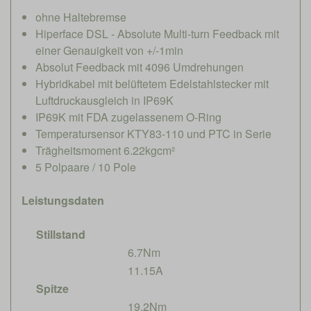
ohne Haltebremse
Hiperface DSL - Absolute Multi-turn Feedback mit
einer Genauigkeit von +/-1min
Absolut Feedback mit 4096 Umdrehungen
Hybridkabel mit belüftetem Edelstahlstecker mit
Luftdruckausgleich in IP69K
IP69K mit FDA zugelassenem O-Ring
Temperatursensor KTY83-110 und PTC in Serie
Trägheitsmoment 6.22kgcm²
5 Polpaare / 10 Pole
Leistungsdaten
Stillstand
6.7Nm
11.15A
Spitze
19.2Nm