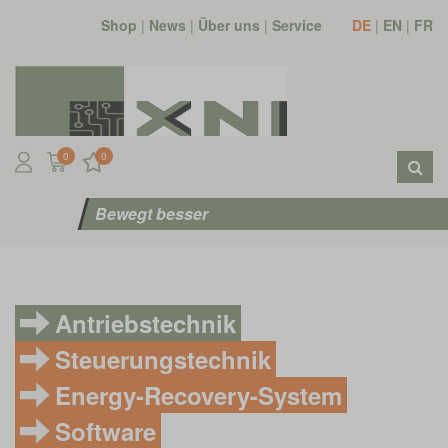
Shop
|
News
|
Über uns
|
Service
DE
|
EN
|
FR
0
0
Bewegt besser
Antriebstechnik
Steuerungstechnik
Energy-Recovery-System
Software