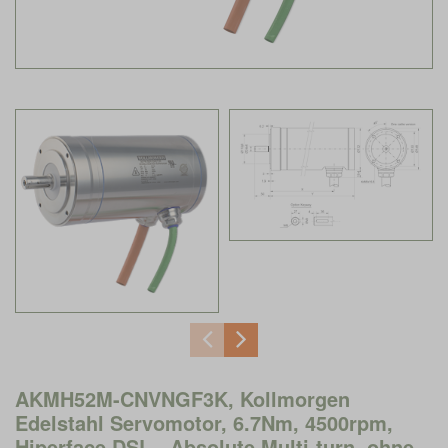
AKMH52M-CNVNGF3K, Kollmorgen
Edelstahl Servomotor, 6.7Nm, 4500rpm,
Hiperface DSL - Absolute Multi-turn, ohne