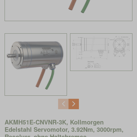
AKMH51E-CNVNR-3K, Kollmorgen
Edelstahl Servomotor, 3.92Nm, 3000rpm,
Resolver, ohne Haltebremse,