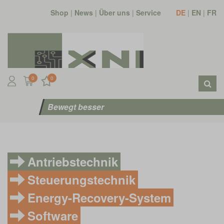
Shop
|
News
|
Über uns
|
Service
DE
|
EN
|
FR
0
0
Bewegt besser
Antriebstechnik
Steuerungstechnik
Energy-Recovery-System
Software