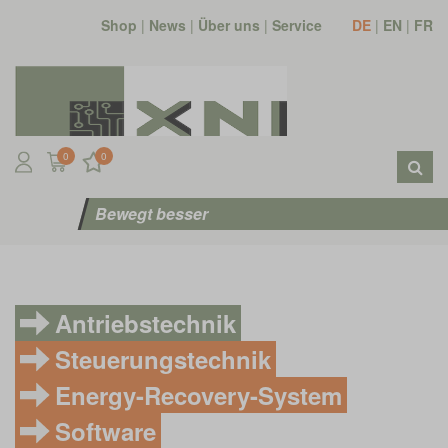
Shop
|
News
|
Über uns
|
Service
DE
|
EN
|
FR
0
0
Bewegt besser
Antriebstechnik
Steuerungstechnik
Energy-Recovery-System
Software