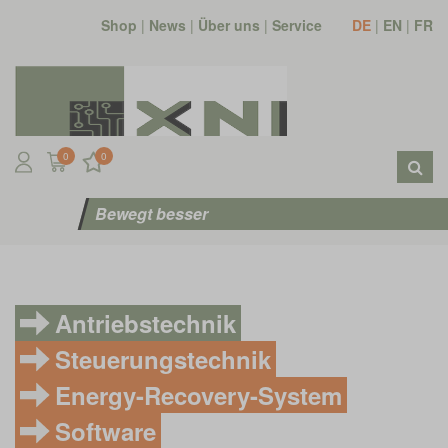
Shop
|
News
|
Über uns
|
Service
DE
|
EN
|
FR
0
0
Bewegt besser
Antriebstechnik
Steuerungstechnik
Energy-Recovery-System
Software