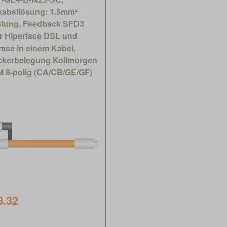
kabellösung: 1.5mm²
stung, Feedback SFD3
r Hiperface DSL und
mse in einem Kabel,
ckerbelegung Kollmorgen
 8-polig (CA/CB/GE/GF)
8.32