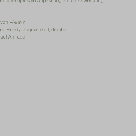
hen eine optimale Anpassung an die Anwendung.
von +/-9min
ec Ready, abgewinkelt, drehbar
 auf Anfrage