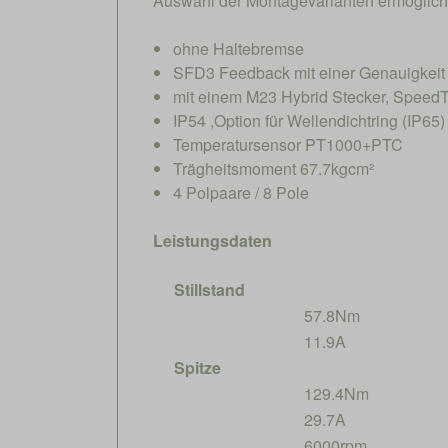
Auswahl der Montagevarianten ermöglic
ohne Haltebremse
SFD3 Feedback mit einer Genauigkeit 
mit einem M23 Hybrid Stecker, SpeedT
IP54 ,Option für Wellendichtring (IP65)
Temperatursensor PT1000+PTC
Trägheitsmoment 67.7kgcm²
4 Polpaare / 8 Pole
Leistungsdaten
Stillstand
57.8Nm
11.9A
Spitze
129.4Nm
29.7A
6000rpm