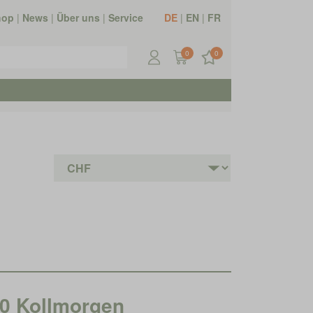
hop
|
News
|
Über uns
|
Service
DE
|
EN
|
FR
0
0
 Kollmorgen