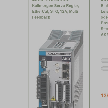
Kollmorgen Servo Regler,
Ein
EtherCat, STO, 12A, Multi
Lei
Feedback
ode
Bre
Ste
AKM
13