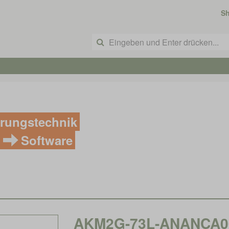
S
rungstechnik
Software
AKM2G-73L-ANANCA00