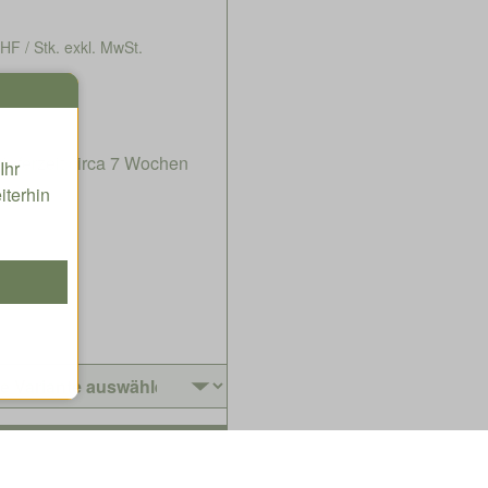
HF / Stk. exkl. MwSt.
Lieferzeit circa 7 Wochen
Ihr
iterhin